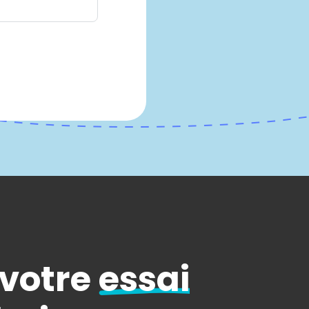
 votre
essai