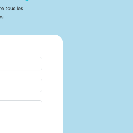
e tous les
s.