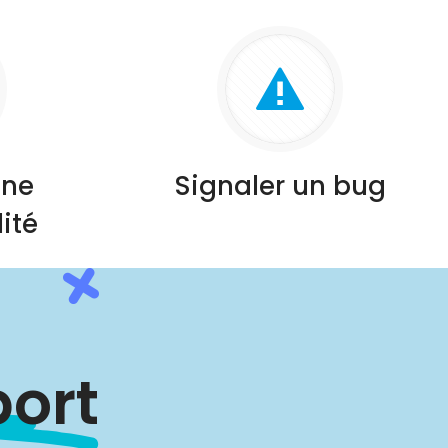
une
Signaler un bug
ité
ort