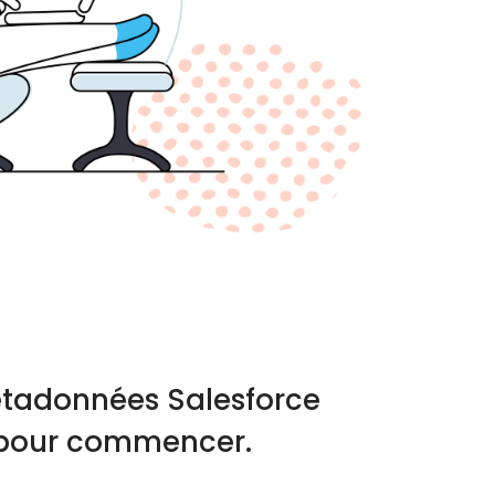
étadonnées Salesforce
es pour commencer.