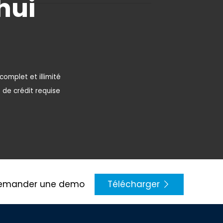
hui
complet et illimité
e de crédit requise
emander une demo
Télécharger